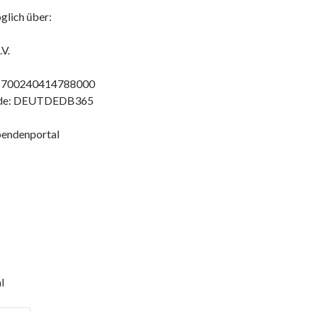
glich über:
.V.
5700240414788000
de: DEUTDEDB365
pendenportal
l