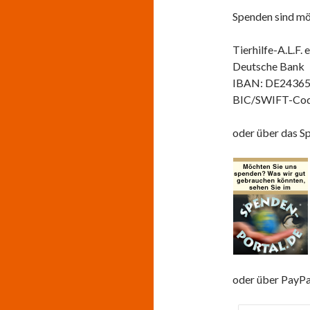
Spenden sind mö
Tierhilfe-A.L.F. e
Deutsche Bank
IBAN: DE2436
BIC/SWIFT-Co
oder über das S
oder über PayPa