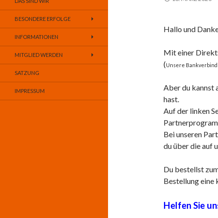
DAS SIND WIR
BESONDERE ERFOLGE
Hallo und Danke 
INFORMATIONEN
Mit einer Direk
MITGLIED WERDEN
(
Unsere Bankverbindu
SATZUNG
Aber du kannst
IMPRESSUM
hast.
Auf der linken S
Partnerprogramm
Bei unseren Par
du über die auf u
Du bestellst zu
Bestellung eine 
Helfen Sie un