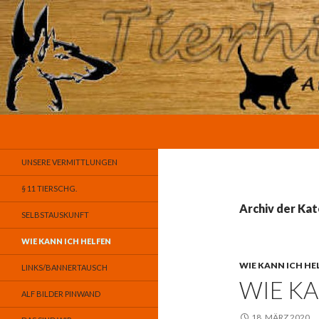
Suchen
Tierhilfe-A.L.F. e.V.
Animals Looking for Friends
UNSERE VERMITTLUNGEN
§ 11 TIERSCHG.
Archiv der Kat
SELBSTAUSKUNFT
WIE KANN ICH HELFEN
WIE KANN ICH HE
LINKS/BANNERTAUSCH
WIE KA
ALF BILDER PINWAND
18. MÄRZ 2020