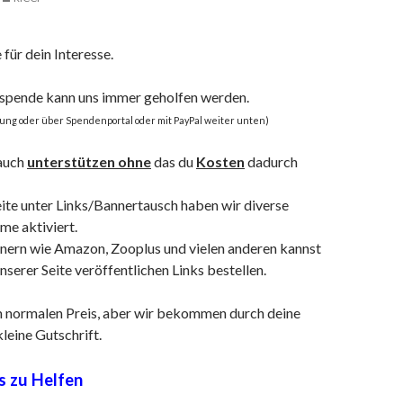
für dein Interesse.
tspende kann uns immer geholfen werden.
ng oder über Spendenportal oder mit PayPal weiter unten)
 auch
unterstützen ohne
das du
Kosten
dadurch
eite unter Links/Bannertausch haben wir diverse
e aktiviert.
tnern wie Amazon, Zooplus und vielen anderen kannst
nserer Seite veröffentlichen Links bestellen.
m normalen Preis, aber wir bekommen durch deine
kleine Gutschrift.
s zu Helfen