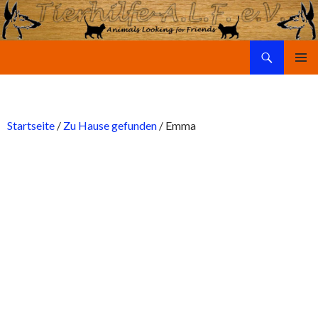
Suchen
Tierhilfe-A.L.F. e.V.
SPRINGE
PRIMÄR
ZUM
MENÜ
INHALT
Startseite
/
Zu Hause gefunden
/ Emma