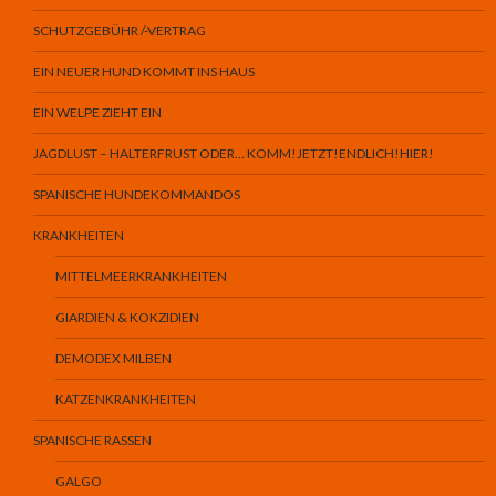
SCHUTZGEBÜHR /-VERTRAG
EIN NEUER HUND KOMMT INS HAUS
EIN WELPE ZIEHT EIN
JAGDLUST – HALTERFRUST ODER… KOMM!JETZT!ENDLICH!HIER!
SPANISCHE HUNDEKOMMANDOS
KRANKHEITEN
MITTELMEERKRANKHEITEN
GIARDIEN & KOKZIDIEN
DEMODEX MILBEN
KATZENKRANKHEITEN
SPANISCHE RASSEN
GALGO