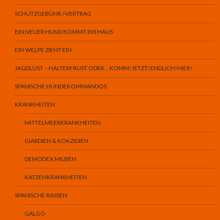
SCHUTZGEBÜHR /-VERTRAG
EIN NEUER HUND KOMMT INS HAUS
EIN WELPE ZIEHT EIN
JAGDLUST – HALTERFRUST ODER… KOMM!JETZT!ENDLICH!HIER!
SPANISCHE HUNDEKOMMANDOS
KRANKHEITEN
MITTELMEERKRANKHEITEN
GIARDIEN & KOKZIDIEN
DEMODEX MILBEN
KATZENKRANKHEITEN
SPANISCHE RASSEN
GALGO