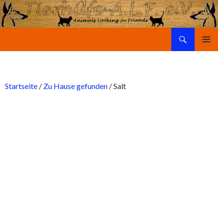
Suchen
Tierhilfe-A.L.F. e.V.
SPRINGE
PRIMÄR
ZUM
MENÜ
INHALT
Startseite
/
Zu Hause gefunden
/ Salt