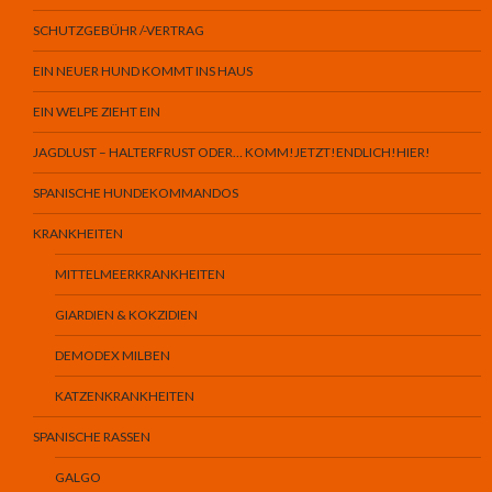
SCHUTZGEBÜHR /-VERTRAG
EIN NEUER HUND KOMMT INS HAUS
EIN WELPE ZIEHT EIN
JAGDLUST – HALTERFRUST ODER… KOMM!JETZT!ENDLICH!HIER!
SPANISCHE HUNDEKOMMANDOS
KRANKHEITEN
MITTELMEERKRANKHEITEN
GIARDIEN & KOKZIDIEN
DEMODEX MILBEN
KATZENKRANKHEITEN
SPANISCHE RASSEN
GALGO