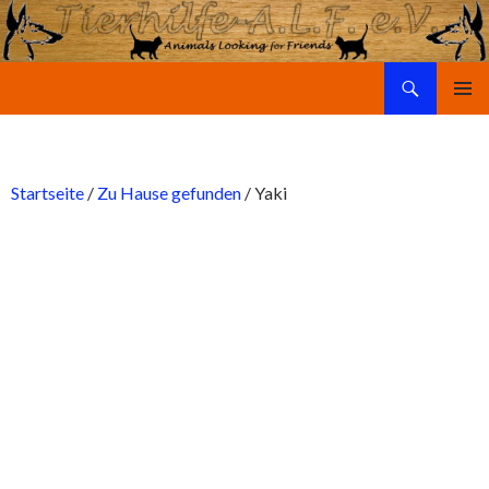
Suchen
Tierhilfe-A.L.F. e.V.
SPRINGE
PRIMÄR
ZUM
MENÜ
INHALT
Startseite
/
Zu Hause gefunden
/ Yaki