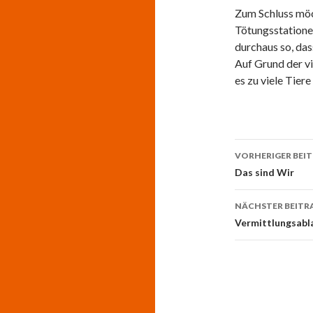
Zum Schluss möch
Tötungsstationen
durchaus so, das
Auf Grund der vi
es zu viele Tier
Beitrags-
VORHERIGER BEI
Navigati
Das sind Wir
NÄCHSTER BEITR
Vermittlungsabl