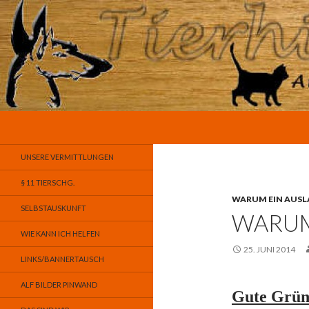
Suchen
Tierhilfe-A.L.F. e.V.
Animals Looking for Friends
UNSERE VERMITTLUNGEN
§ 11 TIERSCHG.
WARUM EIN AUSL
SELBSTAUSKUNFT
WARUM
WIE KANN ICH HELFEN
25. JUNI 2014
LINKS/BANNERTAUSCH
ALF BILDER PINWAND
Gute Gründ