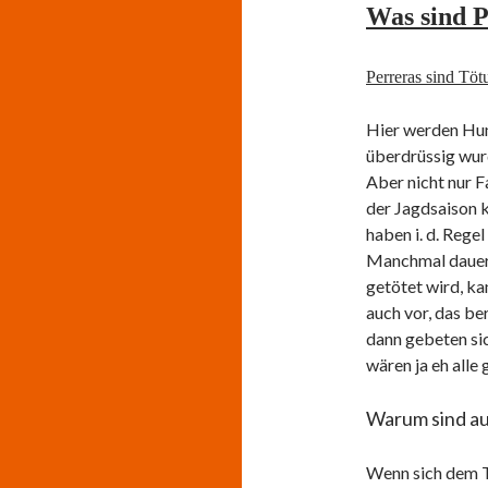
Was sind P
Perreras sind Töt
Hier werden Hund
überdrüssig wur
Aber nicht nur F
der Jagdsaison 
haben i. d. Rege
Manchmal dauert
getötet wird, k
auch vor, das be
dann gebeten sic
wären ja eh alle 
Warum sind au
Wenn sich dem Ti