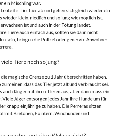
er ein Mischling war.
Leute ihr Tier hier ab und gehen sich gleich wieder ein
 wieder klein, niedlich und so jung wie möglich ist.
 erwachsen ist und auch in der Tötung landet.
re Tiere auch einfach aus, sollten sie dann nicht
en sein, bringen die Polizei oder genervte Anwohner
errera.
viele Tiere noch so jung?
 die magische Grenze zu 1 Jahr überschritten haben,
zu meinen, dass das Tier jetzt alt und verbraucht sei.
 auch länger mit ihren Tieren aus, aber dann muss ein
r. Viele Jäger entsorgen jedes Jahr ihre Hunde um für
er knapp einjährige zu haben. Die Perreras sitzen
voll mit Bretonen, Pointern, Windhunden und
n manche Leute ihre Welpen nicht?