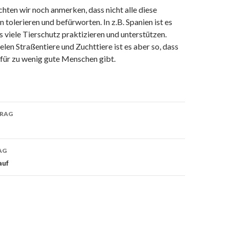
ten wir noch anmerken, dass nicht alle diese
 tolerieren und befürworten. In z.B. Spanien ist es
s viele Tierschutz praktizieren und unterstützen.
elen Straßentiere und Zuchttiere ist es aber so, dass
e für zu wenig gute Menschen gibt.
TRAG
on
AG
auf