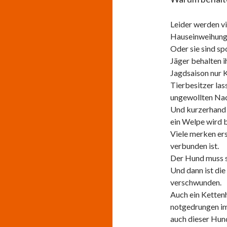
Leider werden vi
Hauseinweihung 
Oder sie sind sp
Jäger behalten i
Jagdsaison nur K
Tierbesitzer las
ungewollten Nac
Und kurzerhand w
ein Welpe wird b
Viele merken ers
verbunden ist.
Der Hund muss s
Und dann ist die
verschwunden.
Auch ein Kettenh
notgedrungen im
auch dieser Hund