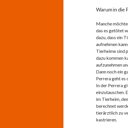
Warum in die P
Manche möchten 
das es getötet 
dazu, dass ein Ti
aufnehmen kann, 
Tierheime sind p
dazu kommen kann
aufzunehmen und
Dann noch ein ga
Perrera geht es d
In der Perrera g
einzutauschen. E
im Tierheim, de
berechnet werden
tierärztlich zu 
kastrieren.