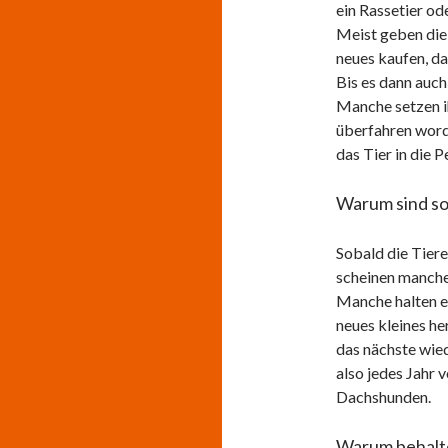
ein Rassetier od
Meist geben die 
neues kaufen, das
Bis es dann auch
Manche setzen ih
überfahren word
das Tier in die P
Warum sind so 
Sobald die Tiere
scheinen manche 
Manche halten es
neues kleines he
das nächste wied
also jedes Jahr 
Dachshunden.
Warum behalte