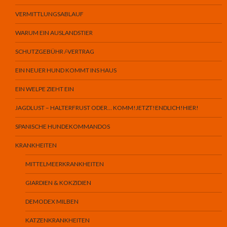
VERMITTLUNGSABLAUF
WARUM EIN AUSLANDSTIER
SCHUTZGEBÜHR /-VERTRAG
EIN NEUER HUND KOMMT INS HAUS
EIN WELPE ZIEHT EIN
JAGDLUST – HALTERFRUST ODER… KOMM!JETZT!ENDLICH!HIER!
SPANISCHE HUNDEKOMMANDOS
KRANKHEITEN
MITTELMEERKRANKHEITEN
GIARDIEN & KOKZIDIEN
DEMODEX MILBEN
KATZENKRANKHEITEN