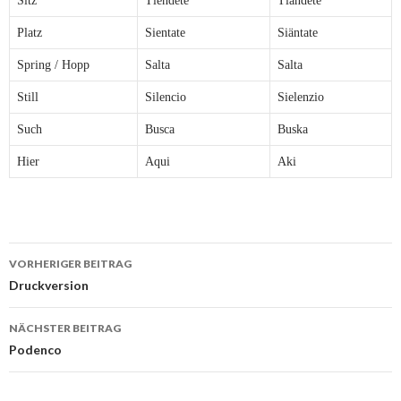
Sitz
Tiendete
Tiändete
Platz
Sientate
Siäntate
Spring / Hopp
Salta
Salta
Still
Silencio
Sielenzio
Such
Busca
Buska
Hier
Aqui
Aki
Beitrags-
VORHERIGER BEITRAG
Navigation
Druckversion
NÄCHSTER BEITRAG
Podenco