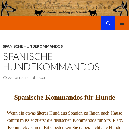
Suchen
Tierhilfe-A.L.F. e.V.
SPRINGE
PRIMÄR
ZUM
MENÜ
INHALT
SPANISCHE HUNDEKOMMANDOS
SPANISCHE
HUNDEKOMMANDOS
27. JULI 2014
RICCI
Spanische Kommandos für Hunde
Wenn ein etwas älterer Hund aus Spanien zu Ihnen nach Hause
kommt muss er zuerst die deutschen Kommandos für Sitz, Platz,
Komm, etc. lernen. Bitte bedenken Sie dabei, nicht alle Hunde