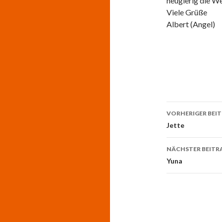
neugierig die We
Viele Grüße
Albert (Angel)
Beitrags-
VORHERIGER BEI
Navigati
Jette
NÄCHSTER BEITR
Yuna