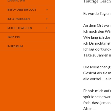
Traurige Gesch
DAS SIND WIR
BESONDERE ERFOLGE
Es wurde Tag un
INFORMATIONEN
An dem Ort wo mi
MITGLIED WERDEN
ich noch den Win
Wie lang ich do
SATZUNG
ich Dir nicht me
IMPRESSUM
Ich lag dort un
Tage zu Jahren in
Die Menschen gin
Gesicht als sie 
alle vorbei … alle
Er hob mich auf 
spürte seine wa
froh, dass jema
Aber …