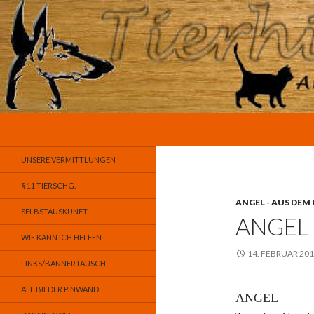
Suchen
Tierhilfe-A.L.F. e.V.
Animals Looking for Friends
UNSERE VERMITTLUNGEN
§ 11 TIERSCHG.
ANGEL - AUS DEM
SELBSTAUSKUNFT
ANGEL
WIE KANN ICH HELFEN
14. FEBRUAR 20
LINKS/BANNERTAUSCH
ALF BILDER PINWAND
ANGEL