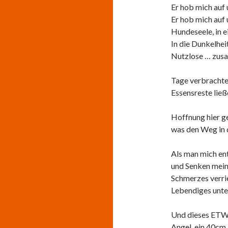
Er hob mich auf
Er hob mich auf 
Hundeseele, in e
In die Dunkelhei
Nutzlose … zu
Tage verbrachte 
Essensreste lie
Hoffnung hier g
was den Weg in 
Als man mich en
und Senken mein
Schmerzes verri
Lebendiges unte
Und dieses ETW
Angel, ein 40cm 