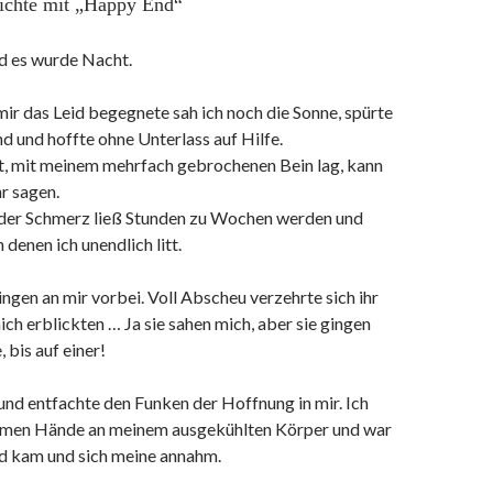
ichte mit „Happy End“
d es wurde Nacht.
r das Leid begegnete sah ich noch die Sonne, spürte
d und hoffte ohne Unterlass auf Hilfe.
rt, mit meinem mehrfach gebrochenen Bein lag, kann
hr sagen.
d der Schmerz ließ Stunden zu Wochen werden und
 denen ich unendlich litt.
gen an mir vorbei. Voll Abscheu verzehrte sich ihr
mich erblickten … Ja sie sahen mich, aber sie gingen
, bis auf einer!
und entfachte den Funken der Hoffnung in mir. Ich
rmen Hände an meinem ausgekühlten Körper und war
nd kam und sich meine annahm.