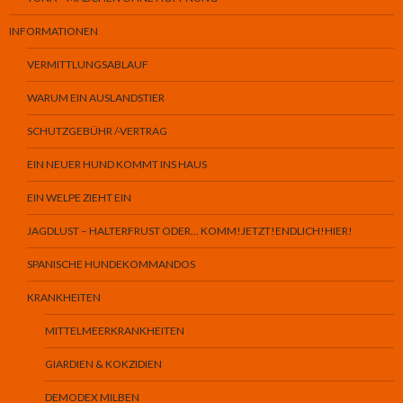
INFORMATIONEN
VERMITTLUNGSABLAUF
WARUM EIN AUSLANDSTIER
SCHUTZGEBÜHR /-VERTRAG
EIN NEUER HUND KOMMT INS HAUS
EIN WELPE ZIEHT EIN
JAGDLUST – HALTERFRUST ODER… KOMM!JETZT!ENDLICH!HIER!
SPANISCHE HUNDEKOMMANDOS
KRANKHEITEN
MITTELMEERKRANKHEITEN
GIARDIEN & KOKZIDIEN
DEMODEX MILBEN