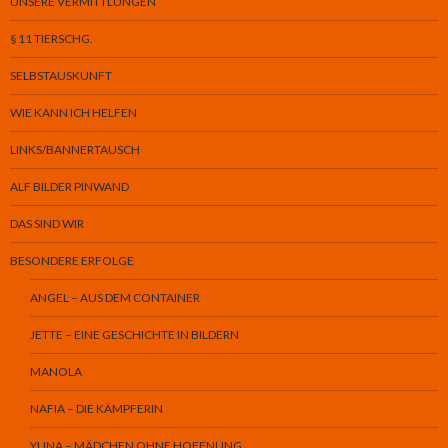
UNSERE VERMITTLUNGEN
§ 11 TIERSCHG.
SELBSTAUSKUNFT
WIE KANN ICH HELFEN
LINKS/BANNERTAUSCH
ALF BILDER PINWAND
DAS SIND WIR
BESONDERE ERFOLGE
ANGEL – AUS DEM CONTAINER
JETTE – EINE GESCHICHTE IN BILDERN
MANOLA
NAFIA – DIE KÄMPFERIN
YUNA – MÄDCHEN OHNE HOFFNUNG