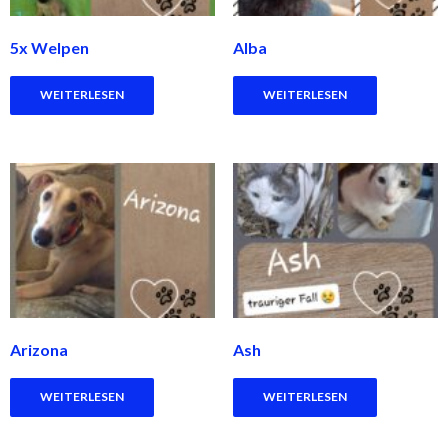
5x Welpen
Alba
WEITERLESEN
WEITERLESEN
Arizona
Ash
WEITERLESEN
WEITERLESEN