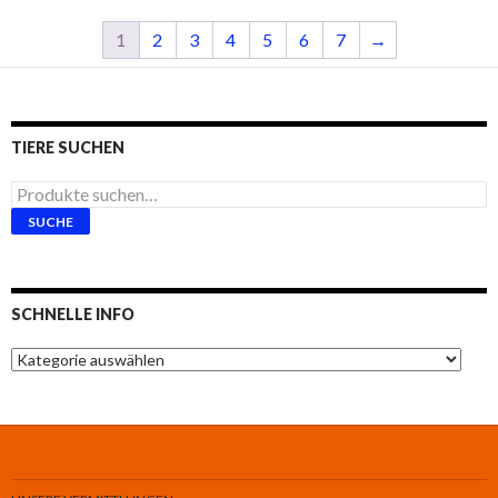
1
2
3
4
5
6
7
→
TIERE SUCHEN
Suche
nach:
SUCHE
SCHNELLE INFO
Schnelle
Info