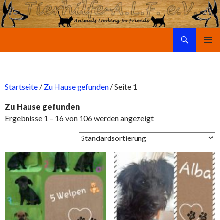
Suchen
Tierhilfe-A.L.F. e.V.
SPRINGE
PRIMÄR
ZUM
MENÜ
INHALT
Startseite
/
Zu Hause gefunden
/ Seite 1
Zu Hause gefunden
Ergebnisse 1 – 16 von 106 werden angezeigt