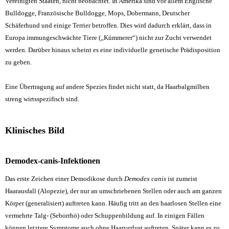
Vereinigten Staaten, nicht beobachtet. In Amerika sind vor allem
Englische
Bulldogge, Französische Bulldogge, Mops, Dobermann, Deutscher
Schäferhund und einige Terrier betroffen. Dies wird dadurch erklärt, dass in
Europa immungeschwächte Tiere („Kümmerer“) nicht zur Zucht verwendet
werden. Darüber hinaus scheint es eine individuelle genetische Prädisposition
zu geben.
Eine Übertragung auf andere Spezies findet nicht statt, da Haarbalgmilben
streng wirtsspezifisch sind.
Klinisches Bild
Demodex-canis-Infektionen
Das erste Zeichen einer Demodikose durch
Demodex canis
ist zumeist
Haarausfall (Alopezie), der nur an umschriebenen Stellen oder auch am ganzen
Körper (generalisiert) auftreten kann. Häufig tritt an den haarlosen Stellen eine
vermehrte Talg- (Seborrhö) oder Schuppenbildung auf. In einigen Fällen
können letztere Symptome auch ohne Haarverlust auftreten. Später kann es zu