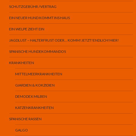
SCHUTZGEBÜHR /-VERTRAG
EIN NEUER HUND KOMMT INS HAUS
EIN WELPE ZIEHT EIN
JAGDLUST – HALTERFRUST ODER… KOMM!JETZT!ENDLICH!HIER!
SPANISCHE HUNDEKOMMANDOS
KRANKHEITEN
MITTELMEERKRANKHEITEN
GIARDIEN & KOKZIDIEN
DEMODEX MILBEN
KATZENKRANKHEITEN
SPANISCHE RASSEN
GALGO