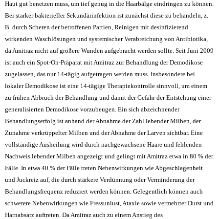
Haut gut benetzen muss, um tief genug in die Haarbälge eindringen zu können.
Bei starker bakterieller Sekundärinfektion ist zunächst diese zu behandeln, z.
B. durch Scheren der betroffenen Partien, Reinigen mit desinfizierend
wirkenden Waschlösungen und systemischer Verabreichung von Antibiotika,
da Amitraz nicht auf größere Wunden aufgebracht werden sollte. Seit Juni 2009
ist auch ein Spot-On-Präparat mit Amitraz zur Behandlung der Demodikose
zugelassen, das nur 14-tägig aufgetragen werden muss. Insbesondere bei
lokaler Demodikose ist eine 14-tägige Therapiekontrolle sinnvoll, um einem
zu frühen Abbruch der Behandlung und damit der Gefahr der Entstehung einer
generalisierten Demodikose vorzubeugen. Ein sich abzeichnender
Behandlungserfolg ist anhand der Abnahme der Zahl lebender Milben, der
Zunahme verkrüppelter Milben und der Abnahme der Larven sichtbar. Eine
vollständige Ausheilung wird durch nachgewachsene Haare und fehlenden
Nachweis lebender Milben angezeigt und gelingt mit Amitraz etwa in 80 % der
Fälle. In etwa 40 % der Fälle treten Nebenwirkungen wie Abgeschlagenheit
und Juckreiz auf, die durch stärkere Verdünnung oder Verminderung der
Behandlungsfrequenz reduziert werden können. Gelegentlich können auch
schwerere Nebenwirkungen wie Fressunlust, Ataxie sowie vermehrter Durst und
Harnabsatz auftreten. Da Amitraz auch zu einem Anstieg des