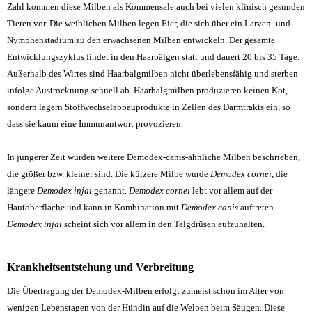
Zahl kommen diese Milben als Kommensale auch bei vielen klinisch gesunden
Tieren vor. Die weiblichen Milben legen Eier, die sich über ein Larven- und
Nymphenstadium
zu den erwachsenen Milben entwickeln. Der gesamte
Entwicklungszyklus findet in den Haarbälgen statt und dauert 20 bis 35 Tage.
Außerhalb des Wirtes sind Haarbalgmilben nicht überlebensfähig und sterben
infolge Austrocknung schnell ab. Haarbalgmilben produzieren keinen Kot,
sondern lagern Stoffwechselabbauprodukte in Zellen des Darmtrakts ein, so
dass sie kaum eine Immunantwort provozieren.
In jüngerer Zeit wurden weitere Demodex-canis-ähnliche Milben beschrieben,
die größer bzw. kleiner sind. Die kürzere Milbe wurde
Demodex cornei
, die
längere
Demodex injai
genannt.
Demodex cornei
lebt vor allem auf der
Hautoberfläche und kann in Kombination mit
Demodex canis
auftreten.
Demodex injai
scheint sich vor allem in den Talgdrüsen aufzuhalten.
Krankheitsentstehung und Verbreitung
Die Übertragung der Demodex-Milben erfolgt zumeist schon im Alter von
wenigen Lebenstagen von der Hündin auf die Welpen beim Säugen. Diese