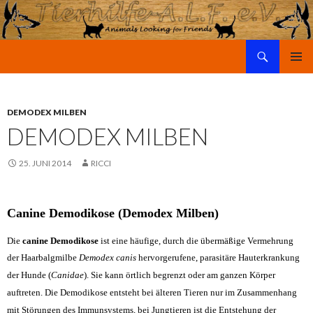
Suchen
Tierhilfe-A.L.F. e.V.
SPRINGE
PRIMÄR
ZUM
MENÜ
INHALT
DEMODEX MILBEN
DEMODEX MILBEN
25. JUNI 2014
RICCI
Canine Demodikose (Demodex Milben)
Die
canine Demodikose
ist eine häufige, durch die übermäßige Vermehrung
der
Haarbalgmilbe
Demodex canis
hervorgerufene, parasitäre Hauterkrankung
der Hunde (
Canidae
). Sie kann örtlich begrenzt oder am ganzen Körper
auftreten. Die Demodikose entsteht bei älteren Tieren nur im Zusammenhang
mit Störungen des Immunsystems, bei Jungtieren ist die Entstehung der