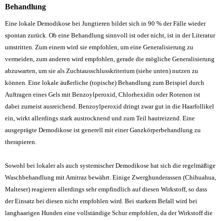
Behandlung
Eine lokale Demodikose bei Jungtieren bildet sich in 90 % der Fälle wieder
spontan zurück. Ob eine Behandlung sinnvoll ist oder nicht, ist in der Literatur
umstritten. Zum einem wird sie empfohlen, um eine Generalisierung zu
vermeiden, zum anderen wird empfohlen, gerade die mögliche Generalisierung
abzuwarten, um sie als Zuchtausschlusskriterium (siehe unten) nutzen zu
können. Eine lokale äußerliche (topische) Behandlung zum Beispiel durch
Auftragen eines
Gels mit Benzoylperoxid, Chlorhexidin oder Rotenon ist
dabei zumeist ausreichend. Benzoylperoxid dringt zwar gut in die Haarfollikel
ein, wirkt allerdings stark austrocknend und zum Teil hautreizend. Eine
ausgeprägte Demodikose ist generell mit einer Ganzkörperbehandlung zu
therapieren.
Sowohl bei lokaler als auch systemischer Demodikose hat sich die regelmäßige
Waschbehandlung mit
Amitraz bewährt. Einige Zwerghunderassen (Chihuahua,
Malteser) reagieren allerdings sehr empfindlich auf diesen Wirkstoff, so dass
der Einsatz bei diesen nicht empfohlen wird. Bei starkem Befall wird bei
langhaarigen Hunden eine vollständige Schur empfohlen, da der Wirkstoff die