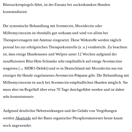
Blutzuckerspiegels führt, ist der Einsatz bei zuckerkranken Hunden
kontraindiziert
.
Die systemische Behandlung mit
Ivermectin, Moxidectin oder
Milbemycinoxim ist ebenfalls gut wirksam und wird vor allem bei
Therapieversagern mit Amitraz eingesetzt. Diese Wirkstoffe werden täglich
peroral bis zur erfolgreichen Therapiekontrolle (s. u.) verabreicht. Zu beachten
ist, dass einige Hunderassen und Welpen unter 12 Wochen aufgrund der
insuffizienten Blut-Hirn-Schranke sehr empfindlich auf einige Avermectine
reagieren (→ MDR1-Defekt) und es in Deutschland mit Moxidectin nur ein
einziges für Hunde zugelassenes Avermectin-Präparat gibt. Die Behandlung mit
Milbemycinoxim ist auch bei Avermectin-empfindlichen Hunden möglich. Sie
muss aber im Regelfall über etwa 70 Tage durchgeführt werden und ist daher
sehr kostenintensiv.
Aufgrund deutlicher Nebenwirkungen und der Gefahr von Vergiftungen
werden
Akarizide
auf der Basis organischer Phosphorsäureester
heute kaum
noch angewendet.