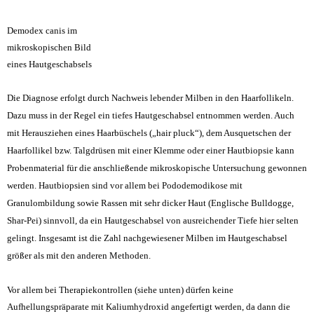
Demodex canis im
mikroskopischen Bild
eines Hautgeschabsels
Die
Diagnose erfolgt durch Nachweis lebender Milben in den Haarfollikeln.
Dazu muss in der Regel ein tiefes Hautgeschabsel entnommen werden. Auch
mit Herausziehen eines Haarbüschels („hair pluck“), dem Ausquetschen der
Haarfollikel bzw. Talgdrüsen mit einer Klemme oder einer Hautbiopsie kann
Probenmaterial für die anschließende mikroskopische Untersuchung gewonnen
werden. Hautbiopsien sind vor allem bei Pododemodikose mit
Granulombildung sowie Rassen mit sehr dicker Haut (Englische Bulldogge,
Shar-Pei) sinnvoll, da ein Hautgeschabsel von ausreichender Tiefe hier selten
gelingt. Insgesamt ist die Zahl nachgewiesener Milben im Hautgeschabsel
größer als mit den anderen Methoden
.
Vor allem bei Therapiekontrollen (siehe unten) dürfen keine
Aufhellungspräparate mit Kaliumhydroxid angefertigt werden, da dann die