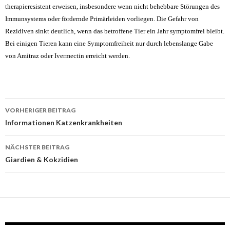
therapieresistent erweisen, insbesondere wenn nicht behebbare Störungen des
Immunsystems oder fördernde Primärleiden vorliegen. Die Gefahr von
Rezidiven sinkt deutlich, wenn das betroffene Tier ein Jahr symptomfrei bleibt.
Bei einigen Tieren kann eine Symptomfreiheit nur durch lebenslange Gabe
von Amitraz oder Ivermectin erreicht werden.
Beitrags-
VORHERIGER BEITRAG
Navigation
Informationen Katzenkrankheiten
NÄCHSTER BEITRAG
Giardien & Kokzidien