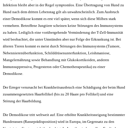
Infektion bleibt aber in der Regel symptomlos. Eine Übertragung von Hund zu
Hund nach dem dritten Lebenstag gilt als unwahrscheinlich. Zum Ausbruch
einer Demodikose kommt es erst viel später, wenn sich diese Milben stark
vermehren. Betroffene Jungtiere scheinen keine Störungen des Immunsystems
zu haben. Lediglich eine vorübergehende Verminderung der T-Zell-Immunität
wird beobachtet, die unter Umständen aber nur Folge der Erkrankung ist. Bei
älteren Tieren kommt es meist durch Störungen des Immunsystems (Tumore,
Nebennierenüberfunktion, Schilddrüsenunterfunktion, Leishmaniose,
Mangelernährung sowie Behandlung mit Glukokortikoiden, anderen
Immunsuppressiva, Progesteron oder Chemotherapeutika
) zu einer
Demodikose.
Der Erreger verursacht bei Krankheitsausbruch eine Schädigung der beim Hund
zusammengesetzten Haarfollikel (bis zu 20 Haare pro Follikel) und eine
Störung der Haarbildung.
Die Demodikose tritt weltweit auf. Eine erhöhte Krankheitsneigung bestimmter
Hunderassen (Rasseprädisposition) wird in Europa, im Gegensatz zu den