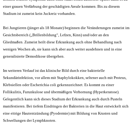
einer grauen Verfärbung der geschädigten Areale kommen. Bis zu diesem
Stadium ist zumeist kein Juckreiz
vorhanden.
Bei Jungtieren (jünger als 18 Monate) beginnen die Veränderungen zumeist im
Gesichtsbereich („Brillenbildung“,
Lefzen, Kinn) und/oder an den
Gliedmaßen
. Zumeist heilt diese Erkrankung auch ohne Behandlung nach
wenigen Wochen ab, sie kann sich aber auch weiter ausdehnen und in eine
generalisierte Demodikose übergehen.
Im weiteren Verlauf ist das klinische Bild durch eine
bakterielle
Sekundärinfektion, vor allem mit Staphylokokken, seltener auch mit Proteus,
Klebsiellen oder Escherichia coli gekennzeichnet. Es kommt zu einer
Follikulitis, Furunkulose und übermäßigen Verhornung (Hyperkeratose).
Gelegentlich kann sich dieses Stadium der Erkrankung auch durch Pusteln
manifestieren. Bei tiefem Eindringen der Bakterien in die Haut entwickelt sich
eine eitrige Hautentzündung (Pyodermie) mit Bildung von Krusten und
Schwellungen der Lymphknoten
.